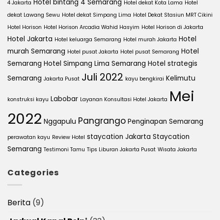
Hotel bintang 4 Semarang
4 Jakarta
Hotel dekat Kota Lama
Hotel
dekat Lawang Sewu
Hotel dekat Simpang Lima
Hotel Dekat Stasiun MRT Cikini
Hotel Horison
Hotel Horison Arcadia Wahid Hasyim
Hotel Horison di Jakarta
Hotel Jakarta
Hotel
Hotel keluarga Semarang
Hotel murah Jakarta
murah Semarang
Hotel
Hotel pusat Jakarta
Hotel pusat Semarang
Semarang
Hotel Simpang Lima Semarang
Hotel strategis
Juli 2022
Semarang
Kelimutu
Jakarta Pusat
kayu bengkirai
Mei
Labobar
konstruksi kayu
Layanan Konsultasi Hotel Jakarta
2022
Pangrango
Nggapulu
Penginapan Semarang
staycation Jakarta
Staycation
perawatan kayu
Review Hotel
Semarang
Testimoni Tamu
Tips Liburan Jakarta Pusat
Wisata Jakarta
Categories
Berita
(9)