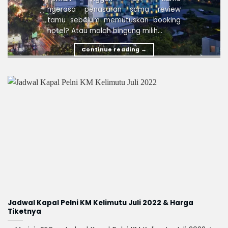
ngerasa penasaran sama review
tamu sebelum memutuskan booking
hotel? Atau malah bingung milih...
Continue reading
→
Jadwal Kapal Pelni KM Kelimutu Juli 2022 & Harga
Tiketnya