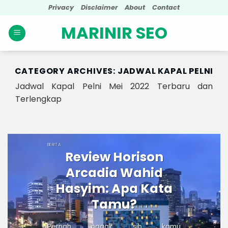
Skip
Privacy
Disclaimer
About
Contact
to
MARINIR SEO
content
CATEGORY ARCHIVES:
JADWAL KAPAL PELNI
Jadwal Kapal Pelni Mei 2022 Terbaru dan
Terlengkap
BERITA
Review Horison
Arcadia Wahid
Hasyim: Apa Kata
Tamu?
Pernah nggak sih kamu