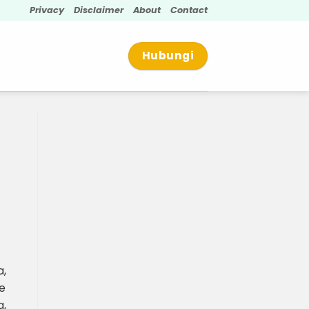
Privacy
Disclaimer
About
Contact
Hubungi
a,
e
g,