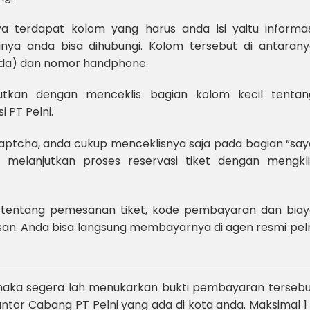
 terdapat kolom yang harus anda isi yaitu informas
nya anda bisa dihubungi. Kolom tersebut di antarany
ada) dan nomor handphone.
jutkan dengan menceklis bagian kolom kecil tentan
 PT Pelni.
captcha, anda cukup menceklisnya saja pada bagian “sa
 melanjutkan proses reservasi tiket dengan mengkli
si tentang pemesanan tiket, kode pembayaran dan biay
san. Anda bisa langsung membayarnya di agen resmi pel
, maka segera lah menukarkan bukti pembayaran tersebu
kantor Cabang PT Pelni yang ada di kota anda. Maksimal 1