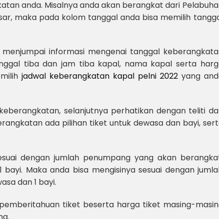
ngkatan anda. Misalnya anda akan berangkat dari Pelabuh
ar, maka pada kolom tanggal anda bisa memilih tangga
an menjumpai informasi mengenai tanggal keberangkata
ggal tiba dan jam tiba kapal, nama kapal serta harg
emilih
jadwal keberangkatan kapal pelni 2022
yang and
keberangkatan, selanjutnya perhatikan dengan teliti d
erangkatan ada pilihan tiket untuk dewasa dan bayi, ser
sesuai dengan jumlah penumpang yang akan berangkat
 bayi. Maka anda bisa mengisinya sesuai dengan jumla
sa dan 1 bayi.
l pemberitahuan tiket beserta harga tiket masing-masi
ng.