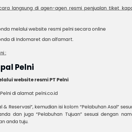
cara langsung di agen-agen resmi penjualan tiket kapa
nda melalui website resmi pelni secara online
onda di Indomaret dan alfamart.
i :
pal Pelni
lalui website resmi PT Pelni
Pelni di alamat pelni.co.id
al & Reservasi”, kemudian isi kolom “Pelabuhan Asal” sesu
nda dan juga “Pelabuhan Tujuan” sesuai dengan nam
n anda tuju.