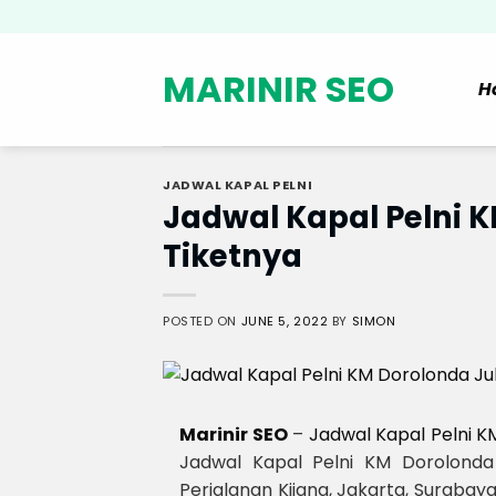
Skip
to
content
MARINIR SEO
H
JADWAL KAPAL PELNI
Jadwal Kapal Pelni K
Tiketnya
POSTED ON
JUNE 5, 2022
BY
SIMON
Marinir SEO
–
Jadwal Kapal Pelni K
Jadwal Kapal Pelni KM Dorolonda
Perjalanan Kijang, Jakarta, Surabay