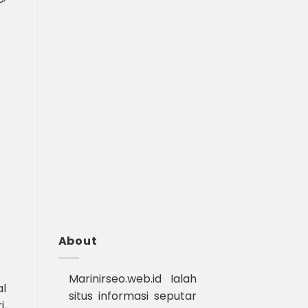
About
Marinirseo.web.id Ialah
l
situs informasi seputar
i,