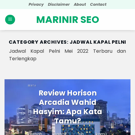
Skip
Privacy
Disclaimer
About
Contact
to
MARINIR SEO
content
CATEGORY ARCHIVES:
JADWAL KAPAL PELNI
Jadwal Kapal Pelni Mei 2022 Terbaru dan
Terlengkap
BERITA
Review Horison
Arcadia Wahid
Hasyim: Apa Kata
Tamu?
Pernah nggak sih kamu