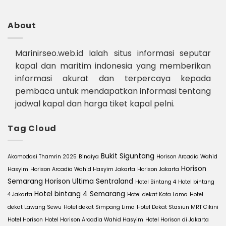
About
Marinirseo.web.id Ialah situs informasi seputar
kapal dan maritim indonesia yang memberikan
informasi akurat dan terpercaya kepada
pembaca untuk mendapatkan informasi tentang
jadwal kapal dan harga tiket kapal pelni.
Tag Cloud
Bukit Siguntang
Akomodasi Thamrin 2025
Binaiya
Horison Arcadia Wahid
Horison
Hasyim
Horison Arcadia Wahid Hasyim Jakarta
Horison Jakarta
Semarang
Horison Ultima Sentraland
Hotel Bintang 4
Hotel bintang
Hotel bintang 4 Semarang
4 Jakarta
Hotel dekat Kota Lama
Hotel
dekat Lawang Sewu
Hotel dekat Simpang Lima
Hotel Dekat Stasiun MRT Cikini
Hotel Horison
Hotel Horison Arcadia Wahid Hasyim
Hotel Horison di Jakarta