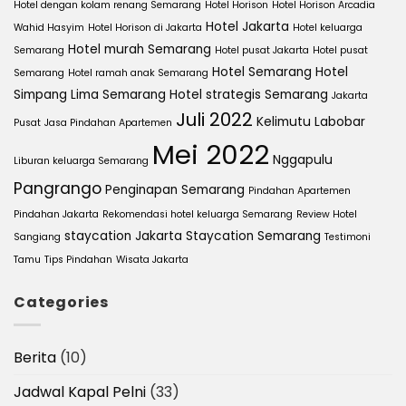
Hotel dengan kolam renang Semarang
Hotel Horison
Hotel Horison Arcadia
Hotel Jakarta
Wahid Hasyim
Hotel Horison di Jakarta
Hotel keluarga
Hotel murah Semarang
Semarang
Hotel pusat Jakarta
Hotel pusat
Hotel Semarang
Hotel
Semarang
Hotel ramah anak Semarang
Simpang Lima Semarang
Hotel strategis Semarang
Jakarta
Juli 2022
Kelimutu
Labobar
Pusat
Jasa Pindahan Apartemen
Mei 2022
Nggapulu
Liburan keluarga Semarang
Pangrango
Penginapan Semarang
Pindahan Apartemen
Pindahan Jakarta
Rekomendasi hotel keluarga Semarang
Review Hotel
staycation Jakarta
Staycation Semarang
Sangiang
Testimoni
Tamu
Tips Pindahan
Wisata Jakarta
Categories
Berita
(10)
Jadwal Kapal Pelni
(33)