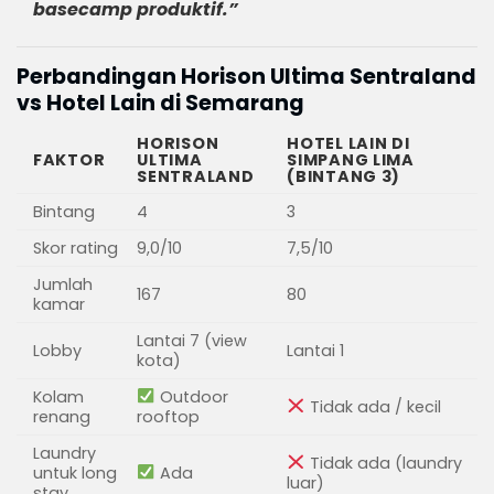
basecamp produktif.”
Perbandingan Horison Ultima Sentraland
vs Hotel Lain di Semarang
HORISON
HOTEL LAIN DI
FAKTOR
ULTIMA
SIMPANG LIMA
SENTRALAND
(BINTANG 3)
Bintang
4
3
Skor rating
9,0/10
7,5/10
Jumlah
167
80
kamar
Lantai 7 (view
Lobby
Lantai 1
kota)
Kolam
Outdoor
Tidak ada / kecil
renang
rooftop
Laundry
Tidak ada (laundry
untuk long
Ada
luar)
stay