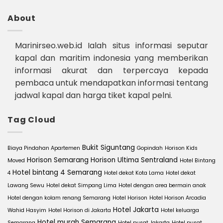
About
Marinirseo.web.id Ialah situs informasi seputar
kapal dan maritim indonesia yang memberikan
informasi akurat dan terpercaya kepada
pembaca untuk mendapatkan informasi tentang
jadwal kapal dan harga tiket kapal pelni.
Tag Cloud
Bukit Siguntang
Biaya Pindahan Apartemen
Gopindah
Horison Kids
Horison Semarang
Horison Ultima Sentraland
Moved
Hotel Bintang
Hotel bintang 4 Semarang
4
Hotel dekat Kota Lama
Hotel dekat
Lawang Sewu
Hotel dekat Simpang Lima
Hotel dengan area bermain anak
Hotel dengan kolam renang Semarang
Hotel Horison
Hotel Horison Arcadia
Hotel Jakarta
Wahid Hasyim
Hotel Horison di Jakarta
Hotel keluarga
Hotel murah Semarang
Semarang
Hotel pusat Jakarta
Hotel pusat