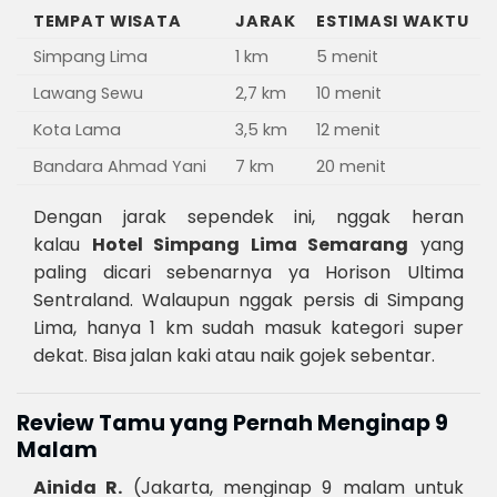
TEMPAT WISATA
JARAK
ESTIMASI WAKTU
Simpang Lima
1 km
5 menit
Lawang Sewu
2,7 km
10 menit
Kota Lama
3,5 km
12 menit
Bandara Ahmad Yani
7 km
20 menit
Dengan jarak sependek ini, nggak heran
kalau
Hotel Simpang Lima Semarang
yang
paling dicari sebenarnya ya Horison Ultima
Sentraland. Walaupun nggak persis di Simpang
Lima, hanya 1 km sudah masuk kategori super
dekat. Bisa jalan kaki atau naik gojek sebentar.
Review Tamu yang Pernah Menginap 9
Malam
Ainida R.
(Jakarta, menginap 9 malam untuk