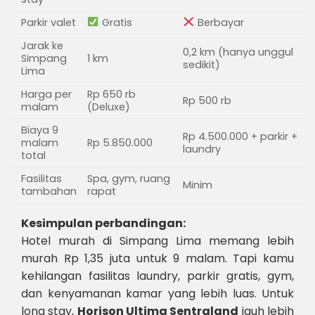
Parkir valet
Gratis
Berbayar
Jarak ke
0,2 km (hanya unggul
Simpang
1 km
sedikit)
Lima
Harga per
Rp 650 rb
Rp 500 rb
malam
(Deluxe)
Biaya 9
Rp 4.500.000 + parkir +
malam
Rp 5.850.000
laundry
total
Fasilitas
Spa, gym, ruang
Minim
tambahan
rapat
Kesimpulan perbandingan:
Hotel murah di Simpang Lima memang lebih
murah Rp 1,35 juta untuk 9 malam. Tapi kamu
kehilangan fasilitas laundry, parkir gratis, gym,
dan kenyamanan kamar yang lebih luas. Untuk
long stay,
Horison Ultima Sentraland
jauh lebih