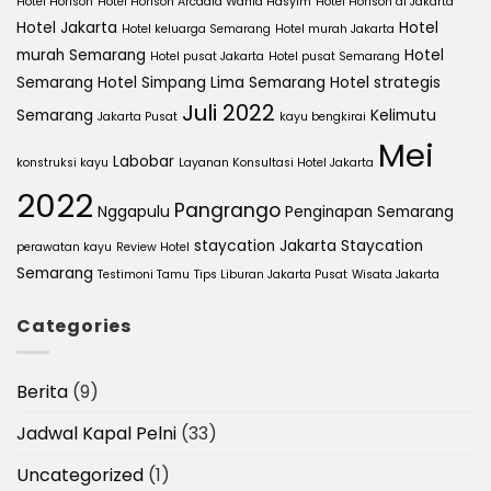
Hotel Horison
Hotel Horison Arcadia Wahid Hasyim
Hotel Horison di Jakarta
Hotel Jakarta
Hotel
Hotel keluarga Semarang
Hotel murah Jakarta
murah Semarang
Hotel
Hotel pusat Jakarta
Hotel pusat Semarang
Semarang
Hotel Simpang Lima Semarang
Hotel strategis
Juli 2022
Semarang
Kelimutu
Jakarta Pusat
kayu bengkirai
Mei
Labobar
konstruksi kayu
Layanan Konsultasi Hotel Jakarta
2022
Pangrango
Nggapulu
Penginapan Semarang
staycation Jakarta
Staycation
perawatan kayu
Review Hotel
Semarang
Testimoni Tamu
Tips Liburan Jakarta Pusat
Wisata Jakarta
Categories
Berita
(9)
Jadwal Kapal Pelni
(33)
Uncategorized
(1)