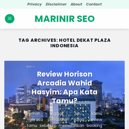
Skip
Privacy
Disclaimer
About
Contact
to
MARINIR SEO
content
TAG ARCHIVES:
HOTEL DEKAT PLAZA
INDONESIA
BERITA
Review Horison
Arcadia Wahid
Hasyim: Apa Kata
Tamu?
Pernah nggak sih kamu
ngerasa penasaran sama review
tamu sebelum memutuskan booking