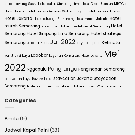
dekat Lawang Sewu
Hotel dekat Simpang Lima
Hotel Dekat Stasiun MRT Cikini
Hotel Horison
Hotel Horison Arcadia Wahid Hasyim
Hotel Horison di Jakarta
Hotel Jakarta
Hotel
Hotel keluarga Semarang
Hotel murah Jakarta
murah Semarang
Hotel
Hotel pusat Jakarta
Hotel pusat Semarang
Semarang
Hotel Simpang Lima Semarang
Hotel strategis
Juli 2022
Semarang
Kelimutu
Jakarta Pusat
kayu bengkirai
Mei
Labobar
konstruksi kayu
Layanan Konsultasi Hotel Jakarta
2022
Pangrango
Nggapulu
Penginapan Semarang
staycation Jakarta
Staycation
perawatan kayu
Review Hotel
Semarang
Testimoni Tamu
Tips Liburan Jakarta Pusat
Wisata Jakarta
Categories
Berita
(9)
Jadwal Kapal Pelni
(33)