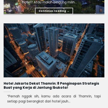
hotel? Atau malah bingung milih...
Continue reading
→
Hotel Jakarta Dekat Thamrin: 8 Penginapan Strategis
Buat yang Kerja di Jantung Ibukota!
“Pernah nggak sih, kamu ada acara di Thamrin, tapi
setiap pagi berangkat dari hotel jauh...